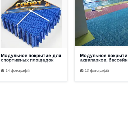
Модульное покрытие для
Модульное покрыти
спортивных площадок
аквапарков, бассейн
саун, душевых...
14
13