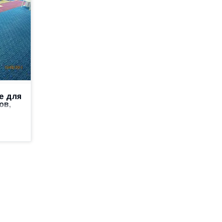
е для
ов,