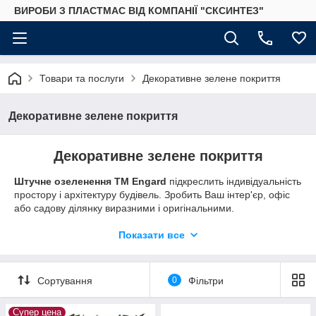
ВИРОБИ З ПЛАСТМАС ВІД КОМПАНІЇ "СКСИНТЕЗ"
Товари та послуги
Декоративне зелене покриття
Декоративне зелене покриття
Декоративне зелене покриття
Штучне озеленення ТМ Engard
підкреслить індивідуальність
простору і архітектуру будівель. Зробить Ваш інтер'єр, офіс
або садову ділянку виразними і оригінальними.
Искусственное зелёное покрытие
- это имитация живой
Показати все
изгороди, изготовленная из синтетического материала.
Готовое решение для декоративной отделки заборов,
беседок, пергол, балконов, ограждений, террас, бассейнов.
Сортування
0
Фільтри
Служит прекрасным декорирующим и маскирующим
покрытием. Оно не нуждается в уходе, долговечное, не
подвергается воздействию внешней среды, и в любое время
Супер цена