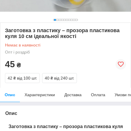
Заготовка з пластику – прозора пластикова
куля 10 см ідеальної якості
Немає в наявності
Опт і роздріб
45
₴
42 ₴
від 100 шт.
40 ₴
від 240 шт.
Опис
Характеристики
Доставка
Оплата
Умови п
Опис
Заготовка з пластику – прозора пластикова куля