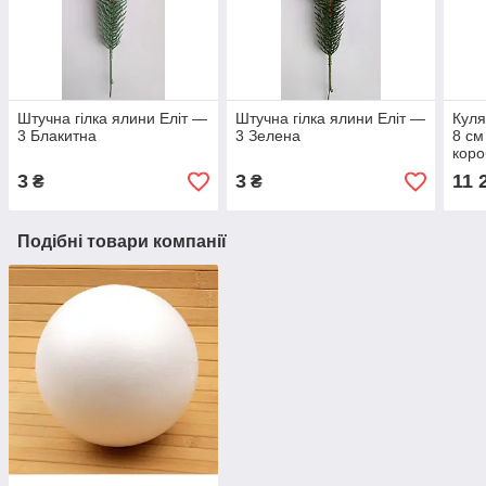
Штучна гілка ялини Еліт —
Штучна гілка ялини Еліт —
Куля
3 Блакитна
3 Зелена
8 см
коро
3
3
11 
₴
₴
Подібні товари компанії