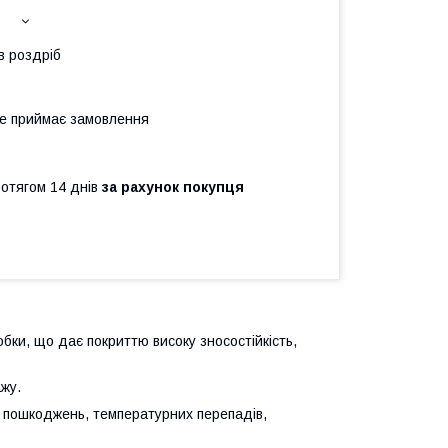
в роздріб
не приймає замовлення
ротягом 14 днів
за рахунок покупця
бки, що дає покриттю високу зносостійкість,
жу.
х пошкоджень, температурних перепадів,