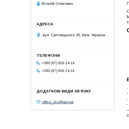
П
Віталій Олегович
С
М
т
вул. Світлицького 35, Київ, Україна
+380 (67) 656-14-18
+380 (67) 656-14-16
-
-
-
office_ckc@ukr.net
-
—
с