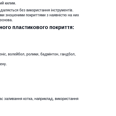
ий килим.
даляється без використання інструментів.
ими зношеними покриттями з наявністю на них
основа.
ного пластикового покриття:
еніс, волейбол, ролики, бадмінтон, гандбол,
лену.
час заливання котка, наприклад, використання