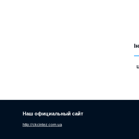
І
Ц
Наш официальный сайт
http://ckcintez.com.ua