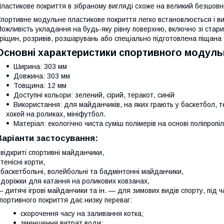
ластикове покриття в зібраному вигляді схоже на великий безшовн
портивне модульне пластикове покриття легко встановлюється і ви
ожливість укладання на будь-яку рівну поверхню, включно зі стар
ріщин, розривів, розшарувань або спеціально підготовлена піщана 
Основні характеристики спортивного модуль
Ширина: 303 мм
Довжина: 303 мм
Товщина: 12 мм
Доступні кольори: зелений, сірий, теракот, синій
Використання: для майданчиків, на яких грають у баскетбол, т
хокей на роликах, мініфутбол.
Матеріал: екологічно чиста суміш полімерів на основі поліпропі
Варіанти застосування:
 відкриті спортивні майданчики,
 тенісні корти,
 баскетбольні, волейбольні та бадмінтонні майданчики,
 доріжки для катання на роликових ковзанах,
 дитячі ігрові майданчики та ін. — для зимових видів спорту, під 
портивного покриття дає низку переваг:
скорочення часу на заливання котка;
зменшення витрат води;