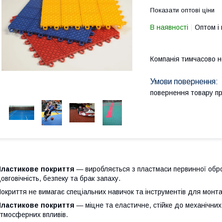
Показати оптові ціни
В наявності
Оптом і 
Компанія тимчасово 
повернення товару п
Пластикове покриття
— виробляється з пластмаси первинної обро
овговічність, безпеку та брак запаху.
окриття не вимагає спеціальних навичок та інструментів для монта
Пластикове покриття
— міцне та еластичне, стійке до механічни
тмосферних впливів.