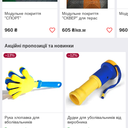
Модульне покриття
Модульне покриття
Моду
"СПОРТ"
"СКВЕР" для терас
960
605
960
₴
₴/кв.м
Акційні пропозиції та новинки
–13%
–12%
Рука хлопавка для
Дудки для уболівальників від
вболівальників
виробника