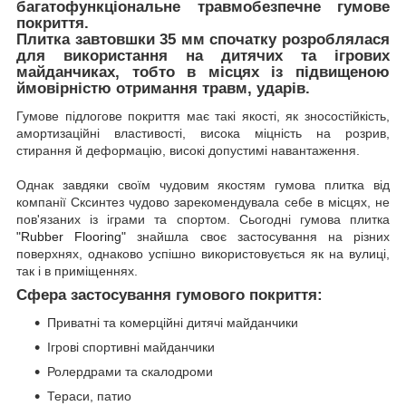
багатофункціональне травмобезпечне гумове
покриття.
Плитка завтовшки 35 мм спочатку розроблялася
для використання на дитячих та ігрових
майданчиках, тобто в місцях із підвищеною
ймовірністю отримання травм, ударів.
Гумове підлогове покриття має такі якості, як зносостійкість,
амортизаційні властивості, висока міцність на розрив,
стирання й деформацію, високі допустимі навантаження.
Однак завдяки своїм чудовим якостям гумова плитка від
компанії Сксинтез чудово зарекомендувала себе в місцях, не
пов'язаних із іграми та спортом. Сьогодні гумова плитка
"Rubber Flooring"
знайшла своє застосування на різних
поверхнях, однаково успішно використовується як на вулиці,
так і в приміщеннях.
Сфера застосування гумового покриття:
Приватні та комерційні дитячі майданчики
Ігрові спортивні майданчики
Ролердрами та скалодроми
Тераси, патио