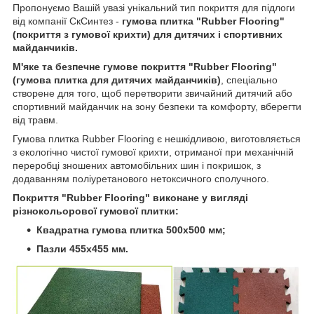
Пропонуємо Вашій увазі унікальний тип покриття для підлоги
від компанії СкСинтез -
гумова плитка "Rubber Flooring"
(покриття з гумової крихти) для дитячих і спортивних
майданчиків.
М'яке та безпечне гумове покриття "Rubber Flooring"
(гумова плитка для дитячих майданчиків)
, спеціально
створене для того, щоб перетворити звичайний дитячий або
спортивний майданчик на зону безпеки та комфорту, вберегти
від травм.
Гумова плитка Rubber Flooring є нешкідливою, виготовляється
з екологічно чистої гумової крихти, отриманої при механічній
переробці зношених автомобільних шин і покришок, з
додаванням поліуретанового нетоксичного сполучного.
Покриття "Rubber Flooring" виконане у вигляді
різнокольорової гумової плитки:
Квадратна гумова плитка 500х500 мм;
Пазли 455х455 мм.