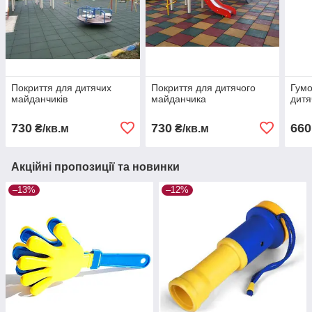
Покриття для дитячих
Покриття для дитячого
Гумо
майданчиків
майданчика
дитя
730
730
660
₴/кв.м
₴/кв.м
Акційні пропозиції та новинки
–13%
–12%