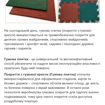
На сьогоднішній день, гумова плитка (покриття з гумової
крихти) використовується як травмобезпечне покриття для
дитячих ігрових майданчиків, спортивних майданчиків,
тренажерних і кросфіт залів, садових і пішохідних доріжок,
гаражів і паркінгів.
Гумова плитка
- це універсальний та високоефективний
спосіб убезпечити та надати високі експлуатаційні властивості
практично будь-якій поверхні.
Покриття з гумової крихти (Гумова плитка)
спочатку
використовувалося для оформлення стадіонів, кортів та
бігових доріжок – спортивних об'єктів великої площі, де якість
та безпека поверхні є вкрай важливими. В останні роки
технологія виробництва гумових покриття для підлоги значно
подешевшала, тому ціна такого покриття стала доступна
роздрібному покупцю.