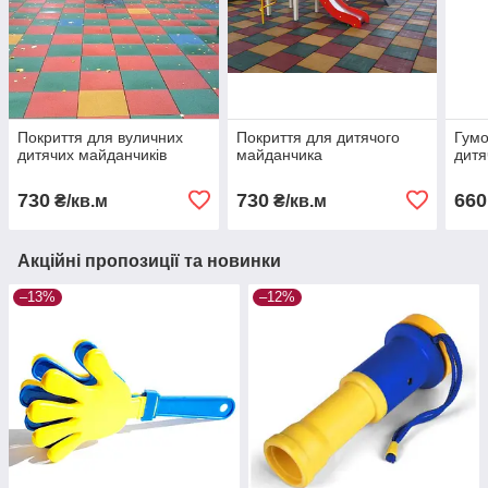
Покриття для вуличних
Покриття для дитячого
Гумо
дитячих майданчиків
майданчика
дитя
730
730
660
₴/кв.м
₴/кв.м
Акційні пропозиції та новинки
–13%
–12%