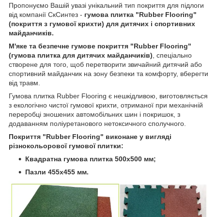
Пропонуємо Вашій увазі унікальний тип покриття для підлоги
від компанії СкСинтез -
гумова плитка "Rubber Flooring"
(покриття з гумової крихти) для дитячих і спортивних
майданчиків.
М'яке та безпечне гумове покриття "Rubber Flooring"
(гумова плитка для дитячих майданчиків)
, спеціально
створене для того, щоб перетворити звичайний дитячий або
спортивний майданчик на зону безпеки та комфорту, вберегти
від травм.
Гумова плитка Rubber Flooring є нешкідливою, виготовляється
з екологічно чистої гумової крихти, отриманої при механічній
переробці зношених автомобільних шин і покришок, з
додаванням поліуретанового нетоксичного сполучного.
Покриття "Rubber Flooring" виконане у вигляді
різнокольорової гумової плитки:
Квадратна гумова плитка 500х500 мм;
Пазли 455х455 мм.