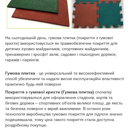
На сьогоднішній день, гумова плитка (покриття з гумової
крихти) використовується як травмобезпечне покриття для
дитячих ігрових майданчиків, спортивних майданчиків,
тренажерних і кросфіт залів, садових і пішохідних доріжок,
гаражів і паркінгів.
Гумова плитка
- це універсальний та високоефективний
спосіб убезпечити та надати високі експлуатаційні властивості
практично будь-якій поверхні.
Покриття з гумової крихти (Гумова плитка)
спочатку
використовувалося для оформлення стадіонів, кортів та
бігових доріжок – спортивних об'єктів великої площі, де якість
та безпека поверхні є вкрай важливими. В останні роки
технологія виробництва гумових покриття для підлоги значно
подешевшала, тому ціна такого покриття стала доступна
роздрібному покупцю.