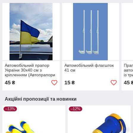
Автомобільний прапор
Автомобільний флагшток
Прап
України 30х40 см з
41 см
авто
кріпленням (Автопрапори
із т
України)
45
15
45
₴
₴
Акційні пропозиції та новинки
–13%
–12%