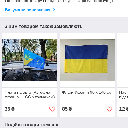
Повернення товару впродовж 14 днів за рахунок покупця
Всі умови повернення
З цим товаром також замовляють
Флаги на авто (Автофлаг
Флаги України 90 х 140 см
Наст
Україна — ЄС з тримачем)
підс
35
85
12
₴
₴
Подібні товари компанії