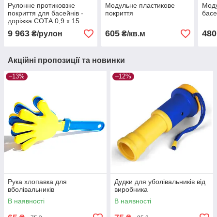
Рулонне протиковзке
Модульне пластикове
Моду
покриття для басейнів -
покриття
басе
доріжка СОТА 0,9 х 15
м.п. сірого кольору
9 963
605
480
₴/рулон
₴/кв.м
Акційні пропозиції та новинки
–13%
–12%
Рука хлопавка для
Дудки для уболівальників від
вболівальників
виробника
В наявності
В наявності