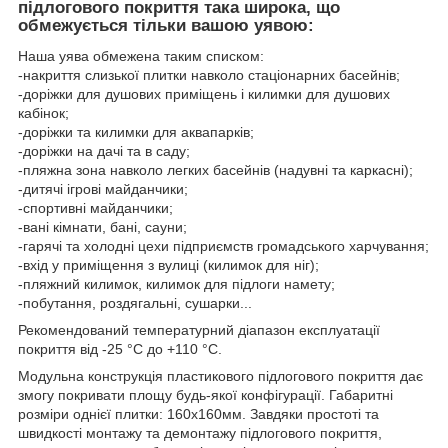
підлогового покриття така широка, що
обмежується тільки вашою уявою:
Наша уява обмежена таким списком:
-накриття слизької плитки навколо стаціонарних басейнів;
-доріжки для душових приміщень і килимки для душових
кабінок;
-доріжки та килимки для аквапарків;
-доріжки на дачі та в саду;
-пляжна зона навколо легких басейнів (надувні та каркасні);
-дитячі ігрові майданчики;
-спортивні майданчики;
-вані кімнати, бані, сауни;
-гарячі та холодні цехи підприємств громадського харчування;
-вхід у приміщення з вулиці (килимок для ніг);
-пляжний килимок, килимок для підлоги намету;
-побутання, роздягальні, сушарки...
Рекомендований температурний діапазон експлуатації
покриття від -25 °C до +110 °C.
Модульна конструкція пластикового підлогового покриття дає
змогу покривати площу будь-якої конфігурації. Габаритні
розміри однієї плитки: 160х160мм. Завдяки простоті та
швидкості монтажу та демонтажу підлогового покриття,