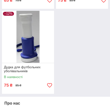
65
75
₴
₴
75 ₴
85 ₴
–12%
Дудка для футбольних
уболівальників
В наявності
75
₴
85 ₴
Про нас