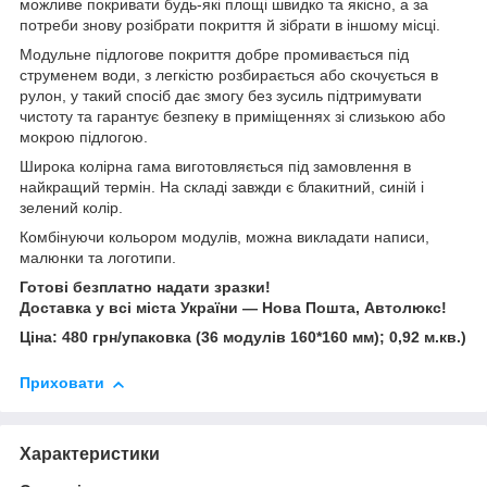
можливе покривати будь-які площі швидко та якісно, а за
потреби знову розібрати покриття й зібрати в іншому місці.
Модульне підлогове покриття добре промивається під
струменем води, з легкістю розбирається або скочується в
рулон, у такий спосіб дає змогу без зусиль підтримувати
чистоту та гарантує безпеку в приміщеннях зі слизькою або
мокрою підлогою.
Широка колірна гама виготовляється під замовлення в
найкращий термін. На складі завжди є блакитний, синій і
зелений колір.
Комбінуючи кольором модулів, можна викладати написи,
малюнки та логотипи.
Готові безплатно надати зразки!
Доставка у всі міста України — Нова Пошта, Автолюкс!
Ціна: 48
0 грн/упаковка (36 модулів 160*160 мм); 0,92 м.кв.)
Приховати
Характеристики