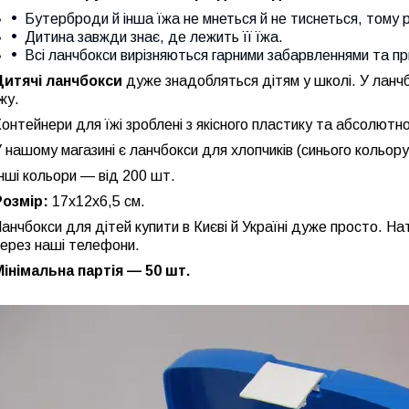
Бутерброди й інша їжа не мнеться й не тиснеться, тому
Дитина завжди знає, де лежить її їжа.
Всі ланчбокси вирізняються гарними забарвленнями та при
Дитячі ланчбокси
дуже знадобляться дітям у школі. У ланч
жу.
онтейнери для їжі зроблені з якісного пластику та абсолютно
 нашому магазині є ланчбокси для хлопчиків (синього кольору
нші кольори — від 200 шт.
Розмір:
17х12х6,5 см.
анчбокси для дітей купити в Києві й Україні дуже просто. Н
через наші телефони.
Мінімальна партія — 50 шт.