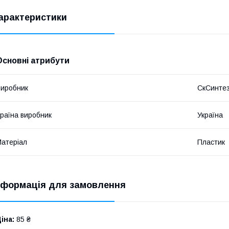
арактеристики
Основні атрибути
иробник
СкСинте
раїна виробник
Україна
атеріал
Пластик
нформація для замовлення
іна:
85 ₴