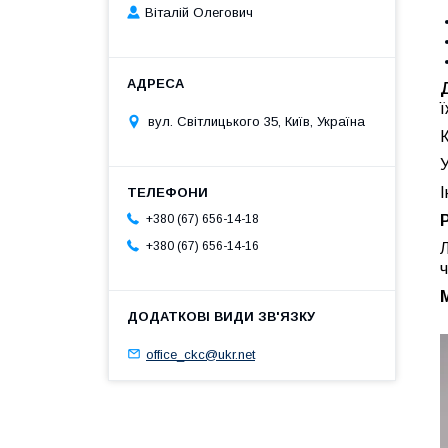
Віталій Олегович
ї
вул. Світлицького 35, Київ, Україна
К
У
І
+380 (67) 656-14-18
+380 (67) 656-14-16
Л
office_ckc@ukr.net