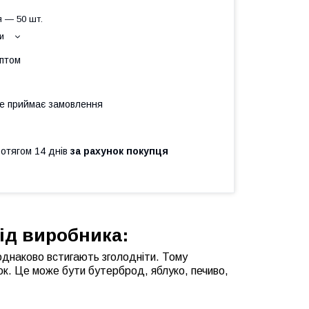
 — 50 шт.
и
оптом
не приймає замовлення
ротягом 14 днів
за рахунок покупця
ід виробника:
однаково встигають зголодніти. Тому
ок. Це може бути бутерброд, яблуко, печиво,