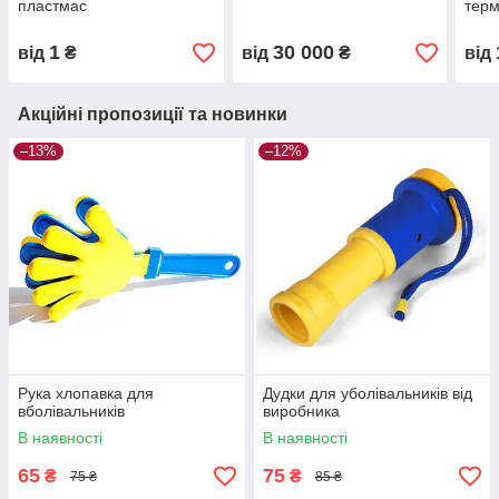
пластмас
тер
1
30 000
від
₴
від
₴
від
Акційні пропозиції та новинки
–13%
–12%
Рука хлопавка для
Дудки для уболівальників від
вболівальників
виробника
В наявності
В наявності
65
75
₴
₴
75 ₴
85 ₴