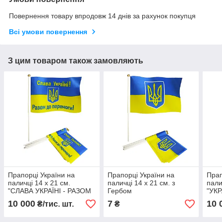
Повернення товару впродовж 14 днів за рахунок покупця
Всі умови повернення
З цим товаром також замовляють
Прапорці України на
Прапорці України на
Прап
паличці 14 х 21 см.
паличці 14 х 21 см. з
пали
"СЛАВА УКРАЇНІ - РАЗОМ
Гербом
"УК
ДО ПЕРЕМОГИ"
10 000
7
10 
₴/тис. шт.
₴