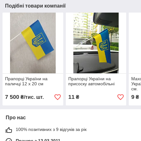
Подібні товари компанії
Прапорці України на
Прапорці України на
Мах
паличці 12 х 20 см
присоску автомобільні
Укра
см.
7 500
11
9
₴/тис. шт.
₴
₴
Про нас
100% позитивних з 9 відгуків за рік
Працює з 12.03.2011