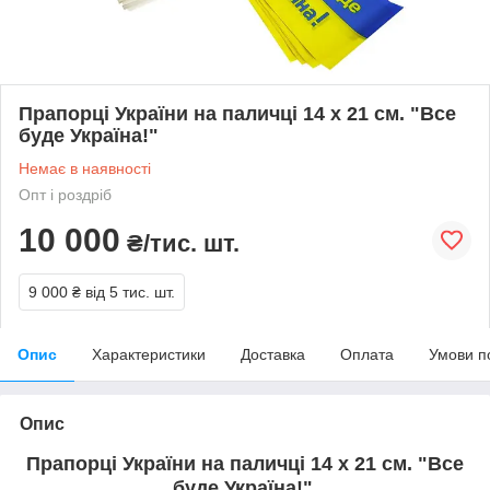
Прапорці України на паличці 14 х 21 см. "Все
буде Україна!"
Немає в наявності
Опт і роздріб
10 000
₴/тис. шт.
9 000 ₴
від 5 тис. шт.
Опис
Характеристики
Доставка
Оплата
Умови п
Опис
Прапорці України на паличці 14 х 21 см.
"
Все
буде Україна!
"